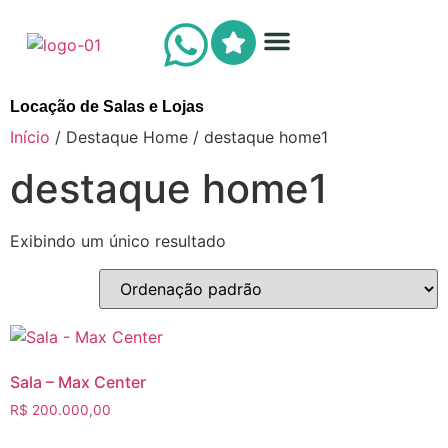
Área do cliente
Locação de Salas e Lojas
Início
/ Destaque Home / destaque home1
destaque home1
Exibindo um único resultado
Sala – Max Center
R$
200.000,00